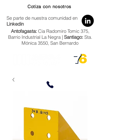
Cotiza con nosotros
Se parte de nuestra comunidad en
Linkedin
Antofagasta:
Cia Radomiro Tomic 375,
Barrio Industrial La Negra |
Santiago:
Sta.
Mónica 3550, San Bernardo
Zona Norte:
+56 9 66684858
Zona Centro-Sur:
+56 9 5333 7022