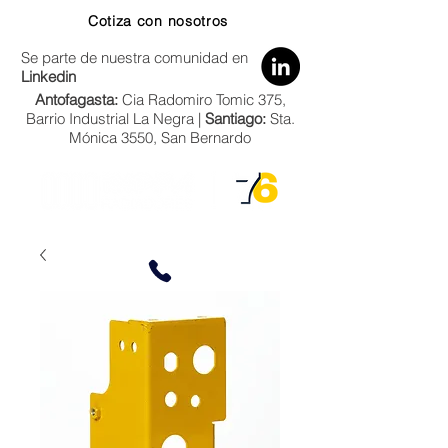
Cotiza con nosotros
Se parte de nuestra comunidad en
Linkedin
Antofagasta:
Cia Radomiro Tomic 375,
Barrio Industrial La Negra |
Santiago:
Sta.
Mónica 3550, San Bernardo
Zona Norte:
+56 9 66684858
Zona Centro-Sur:
+56 9 5333 7022