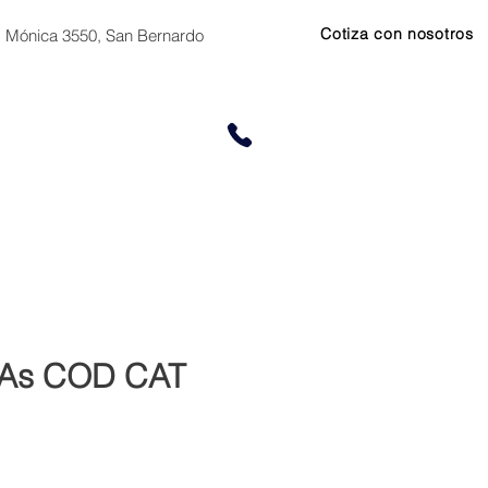
Cotiza con nosotros
. Mónica 3550, San Bernardo
Zona Norte:
+56 9 66684858
CONTACTO
Zona Centro-Sur:
+56 9 5333 
 As COD CAT