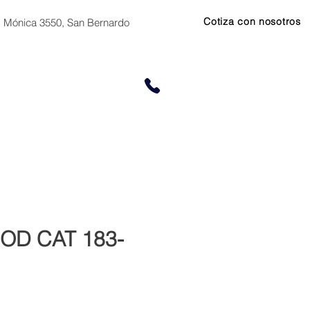
Cotiza con nosotros
. Mónica 3550, San Bernardo
Zona Norte:
+56 9 66684858
CONTACTO
Zona Centro-Sur:
+56 9 5333 
COD CAT 183-