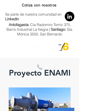
Cotiza con nosotros
Se parte de nuestra comunidad en
Linkedin
Antofagasta:
Cia Radomiro Tomic 375,
Barrio Industrial La Negra |
Santiago:
Sta.
Mónica 3550, San Bernardo
Proyecto ENAMI
Zona Norte:
+56 9 66684858
Zona Centro-Sur:
+56 9 5333 7022