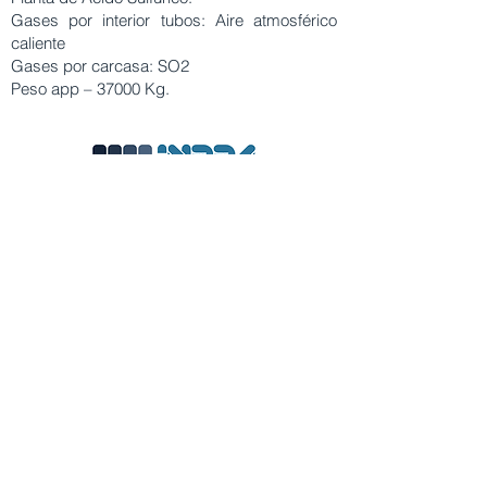
Gases por interior tubos: Aire atmosférico
caliente
Gases por carcasa: SO2
Peso app – 37000 Kg.
Nosotros
INPPA Radiadores – Expertos en
fabricación, reparación y mantención
de radiadores, intercambiadores de
calor y aftercoolers desde 1949.
Calidad, innovación y experiencia al
servicio de la industria.
Subscribete a nuestro 
newsletter
Email
*